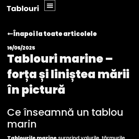
Înapoi la toate articolele
16/05/2025
Tablouri marine –
forța și liniștea mării
în pictură
Ce înseamnă un tablou
marin
Tablourile marine
surprind valurile, țărmurile,