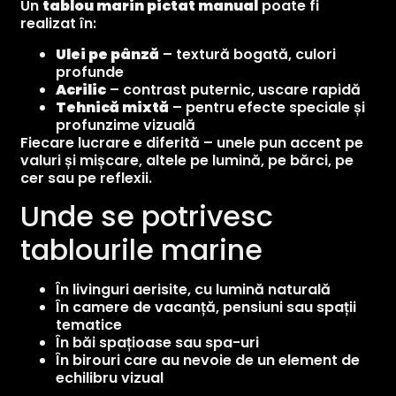
Un
tablou marin pictat manual
poate fi
realizat în:
Ulei pe pânză
– textură bogată, culori
profunde
Acrilic
– contrast puternic, uscare rapidă
Tehnică mixtă
– pentru efecte speciale și
profunzime vizuală
Fiecare lucrare e diferită – unele pun accent pe
valuri și mișcare, altele pe lumină, pe bărci, pe
cer sau pe reflexii.
Unde se potrivesc
tablourile marine
În livinguri aerisite, cu lumină naturală
În camere de vacanță, pensiuni sau spații
tematice
În băi spațioase sau spa-uri
În birouri care au nevoie de un element de
echilibru vizual