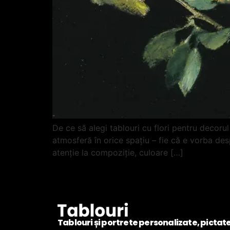
De ce să alegi tablouri cu flori pentru decorul
atmosferă în orice spațiu – fie că e vorba desp
atenție la compoziție, culoare […]
Tablouri și portrete personalizate, pictat