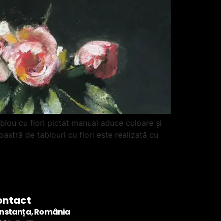
ablou cu flori pictat manual aduce culoare și
oastră de tablouri cu flori este realizată cu
ontact
nstanța, România