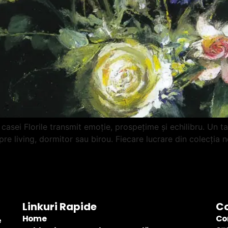
 casei Florile transmit emoție, prospețime și echilibru. Un t
re living, dormitor sau birou. Fiecare lucrare din colecția n
Linkuri Rapide
C
Home
Co
e