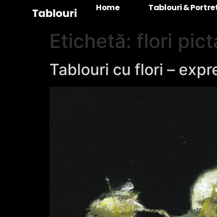
Home
Tablouri & Portr
Etichetă:
flori pic
Tablouri cu flori – expre