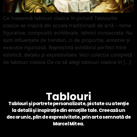
Ce înseamnă tablouri clasice în pictură Tablourile
clasice se inspiră din școala tradițională de artă – teme
figurative, compoziții echilibrate, tehnici consacrate. Nu
sunt influențate de trenduri, ci de proporție, armonie și
execuție riguroasă. Reprezintă echilibrul perfect între
estetică, detaliu și expresivitate. Vezi colecția completă
de tablouri clasice De ce să alegi tablouri clasice în […]
Tablouri și portrete personalizate, pictate cu atenție
la detalii și inspirație din emoțiile tale. Creează un
decor unic, plin de expresivitate, prin arta semnată de
Marcel Mitea.