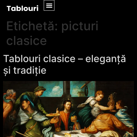
Etichetă:
picturi
clasice
Tablouri clasice – eleganță
și tradiție