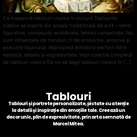
Ce înseamnă tablouri clasice în pictură Tablourile
clasice se inspiră din școala tradițională de artă – teme
figurative, compoziții echilibrate, tehnici consacrate. Nu
sunt influențate de trenduri, ci de proporție, armonie și
execuție riguroasă. Reprezintă echilibrul perfect între
estetică, detaliu și expresivitate. Vezi colecția completă
de tablouri clasice De ce să alegi tablouri clasice în […]
Tablouri și portrete personalizate, pictate cu atenție
la detalii și inspirație din emoțiile tale. Creează un
decor unic, plin de expresivitate, prin arta semnată de
Marcel Mitea.