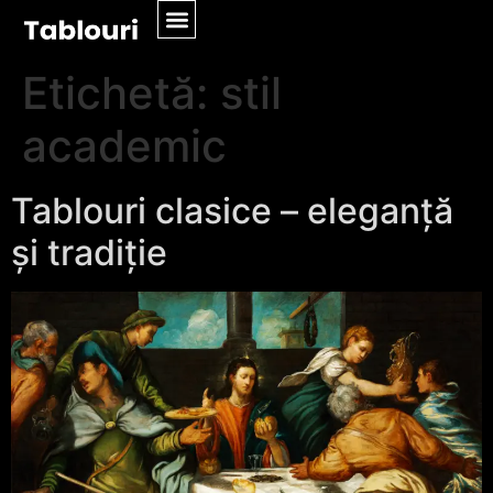
Etichetă:
stil
academic
Tablouri clasice – eleganță
și tradiție