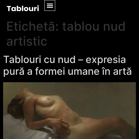
Etichetă:
tablou nud
artistic
Tablouri cu nud – expresia
pură a formei umane în artă