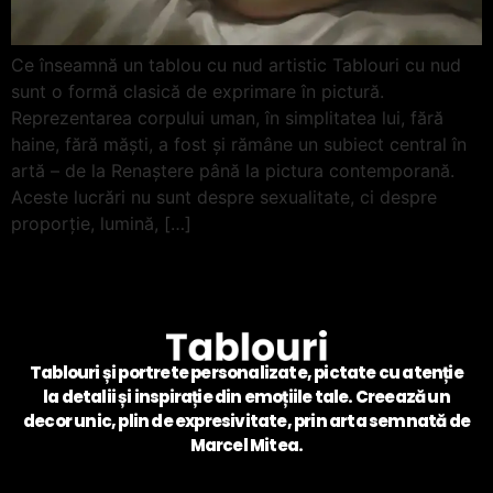
Ce înseamnă un tablou cu nud artistic Tablouri cu nud
sunt o formă clasică de exprimare în pictură.
Reprezentarea corpului uman, în simplitatea lui, fără
haine, fără măști, a fost și rămâne un subiect central în
artă – de la Renaștere până la pictura contemporană.
Aceste lucrări nu sunt despre sexualitate, ci despre
proporție, lumină, […]
Tablouri și portrete personalizate, pictate cu atenție
la detalii și inspirație din emoțiile tale. Creează un
decor unic, plin de expresivitate, prin arta semnată de
Marcel Mitea.