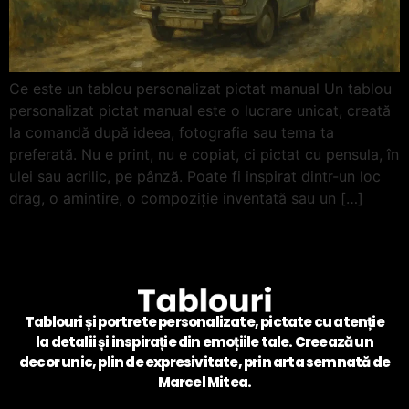
Ce este un tablou personalizat pictat manual Un tablou
personalizat pictat manual este o lucrare unicat, creată
la comandă după ideea, fotografia sau tema ta
preferată. Nu e print, nu e copiat, ci pictat cu pensula, în
ulei sau acrilic, pe pânză. Poate fi inspirat dintr-un loc
drag, o amintire, o compoziție inventată sau un […]
Tablouri și portrete personalizate, pictate cu atenție
la detalii și inspirație din emoțiile tale. Creează un
decor unic, plin de expresivitate, prin arta semnată de
Marcel Mitea.